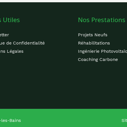
 Utiles
Nos Prestations
tter
Projets Neufs
que de Confidentialité
Réhabilitations
ns Légales
Ingénierie Photovoltaï
Coaching Carbone
les-Bains
Si